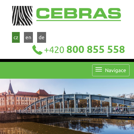
cz
en
de
800 855 558
+420
Navigace