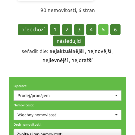
90 nemovitostí, 6 stran
předchozí
1
2
3
4
5
6
následující
seřadit dle:
nejaktuálnější
,
nejnovější
,
nejlevnější
,
nejdražší
Operace:
Prodej/pronájem
Nemovitosti:
Všechny nemovitosti
Druh nemovitosti:
Zvolte si typ nemovitosti