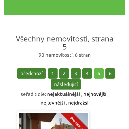
Všechny nemovitosti, strana
5
90 nemovitostí, 6 stran
předchozí
1
2
3
4
5
6
následující
seřadit dle:
nejaktuálnější
,
nejnovější
,
nejlevnější
,
nejdražší