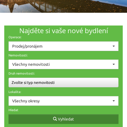
Najděte si vaše nové bydlení
Operace:
Prodej/pronájem
Nemovitosti:
Všechny nemovitosti
Druh nemovitosti:
Zvolte si typ nemovitosti
Lokalita:
Všechny okresy
Hledat
Vyhledat