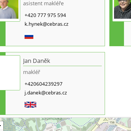
asistent makléře
+420 777 975 594
k.hynek@cebras.cz
Jan Daněk
makléř
+420604239297
j.danek@cebras.cz
+