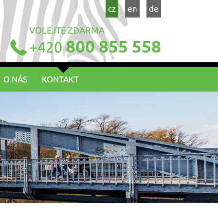
cz
en
de
VOLEJTE ZDARMA
800 855 558
+420
O NÁS
KONTAKT