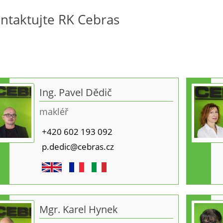
Najděte si vaše nové 
ntaktujte RK Cebras
Ing. Pavel Dědič
makléř
+420 602 193 092
p.dedic@cebras.cz
Mgr. Karel Hynek