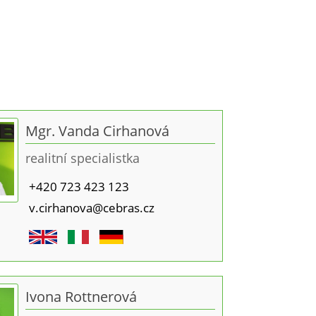
bydlení
Mgr. Vanda Cirhanová
realitní specialistka
+420 723 423 123
v.cirhanova@cebras.cz
Ivona Rottnerová