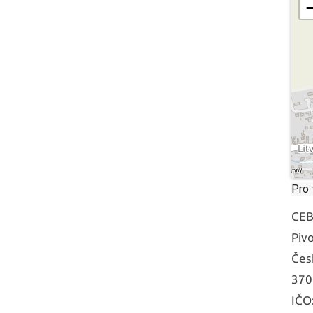
Pro 
CEBR
Piv
Čes
370
IČO