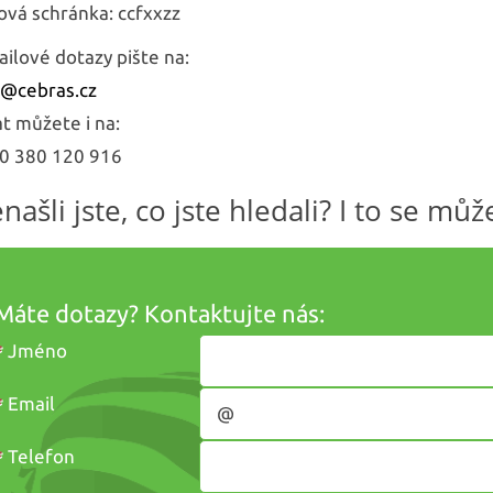
ová schránka: ccfxxzz
ailové dotazy pište na:
o@
cebras.cz
at můžete i na:
0 380 120 916
našli jste, co jste hledali? I to se může
Máte dotazy? Kontaktujte nás:
*
Jméno
*
Email
*
Telefon