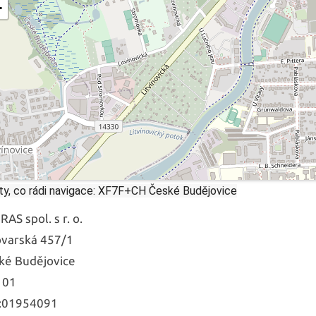
−
ty, co rádi navigace: XF7F+CH České Budějovice
AS spol. s r. o.
ovarská 457/1
ké Budějovice
 01
:01954091