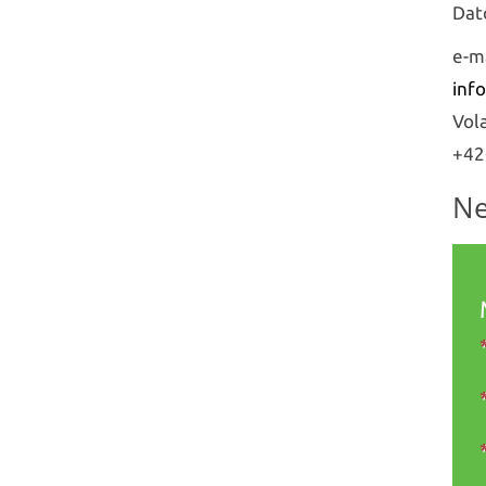
Dat
e-m
inf
Vol
+42
Ne