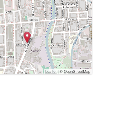
Leaflet
|
©
OpenStreetMap