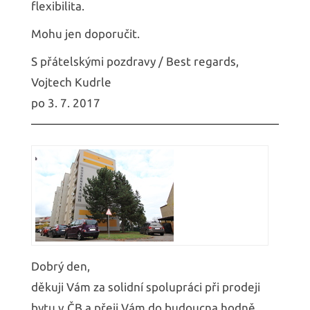
flexibilita.
Mohu jen doporučit.
S přátelskými pozdravy / Best regards,
Vojtech Kudrle
po 3. 7. 2017
Dobrý den,
děkuji Vám za solidní spolupráci při prodeji
bytu v ČB a přeji Vám do budoucna hodně