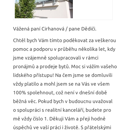
Vážená paní Cirhanová / pane Dědiči.
Chtěl bych Vám tímto poděkovat za veškerou
pomoc a podporu v průběhu několika let, kdy
jsme vzájemně spolupracovali v rámci
pronájmů a prodeje bytů. Moc si vážím vašeho
lidského přístupu! Na čem jsme se domluvili
vždy platilo a mohl jsem se na Vás ve všem
100% spolehnout, což není v dnešní době
běžná věc. Pokud bych v budoucnu uvažoval
o spolupráci s realitní kanceláří, budete pro
mě vždy číslo 1. Děkuji Vám a přeji hodně
úspěchů ve vaší práci i životě. S přátelskými