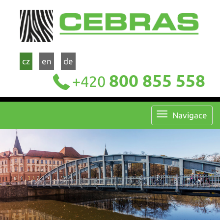
cz
en
de
800 855 558
+420
Navigace