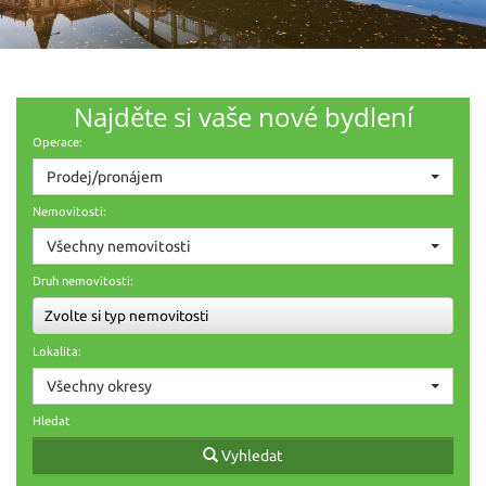
Najděte si vaše nové bydlení
Operace:
Prodej/pronájem
Nemovitosti:
Všechny nemovitosti
Druh nemovitosti:
Zvolte si typ nemovitosti
Lokalita:
Všechny okresy
Hledat
Vyhledat