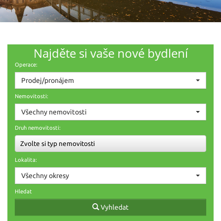
Najděte si vaše nové bydlení
Operace:
Prodej/pronájem
Nemovitosti:
Všechny nemovitosti
Druh nemovitosti:
Zvolte si typ nemovitosti
Lokalita:
Všechny okresy
Hledat
Vyhledat