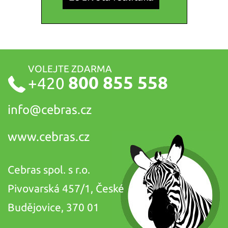
VOLEJTE ZDARMA
800 855 558
+420
info@
cebras.cz
www.cebras.cz
Cebras spol. s r.o.
Pivovarská 457/1, České
Budějovice, 370 01