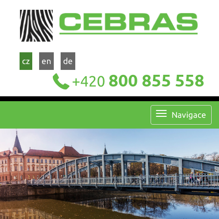
cz
en
de
800 855 558
+420
Navigace