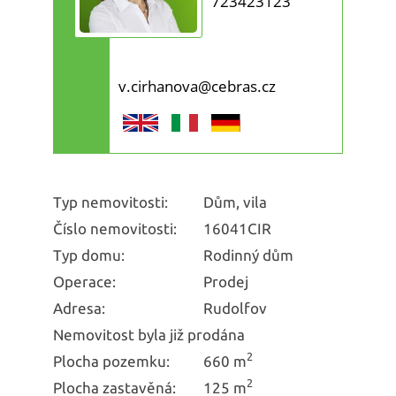
723423123
v.cirhanova@cebras.cz
Typ nemovitosti:
Dům, vila
Číslo nemovitosti:
16041CIR
Typ domu:
Rodinný dům
Operace:
Prodej
Adresa:
Rudolfov
Nemovitost byla již prodána
2
Plocha pozemku:
660 m
2
Plocha zastavěná:
125 m