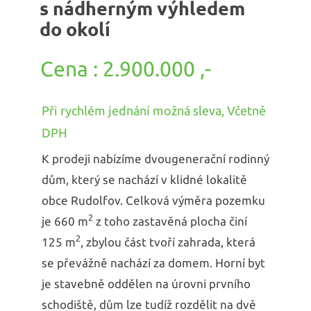
s nádherným výhledem
do okolí
2.900.000 ,-
Při rychlém jednání možná sleva, Včetně
DPH
K prodeji nabízíme dvougenerační rodinný
dům, který se nachází v klidné lokalitě
obce Rudolfov. Celková výměra pozemku
2
je 660 m
z toho zastavěná plocha činí
2
125 m
, zbylou část tvoří zahrada, která
se převážně nachází za domem. Horní byt
je stavebně oddělen na úrovni prvního
schodiště, dům lze tudíž rozdělit na dvě