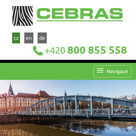
cz
en
de
800 855 558
+420
Navigace