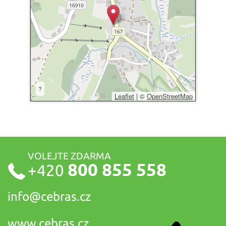
?
Leaflet
|
©
OpenStreetMap
VOLEJTE ZDARMA
800 855 558
+420
info@
cebras.cz
www.cebras.cz