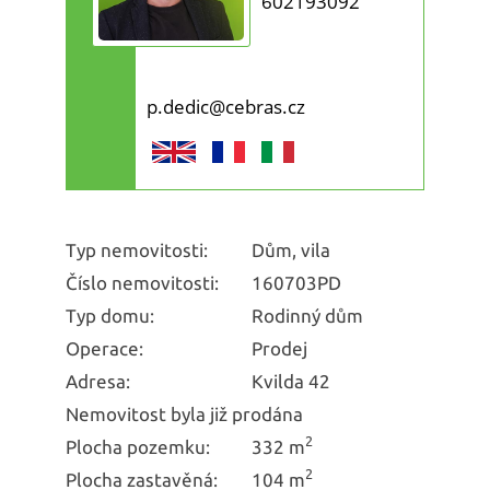
602193092
p.dedic@cebras.cz
Typ nemovitosti:
Dům, vila
Číslo nemovitosti:
160703PD
Typ domu:
Rodinný dům
Operace:
Prodej
Adresa:
Kvilda 42
Nemovitost byla již prodána
2
Plocha pozemku:
332 m
2
Plocha zastavěná:
104 m