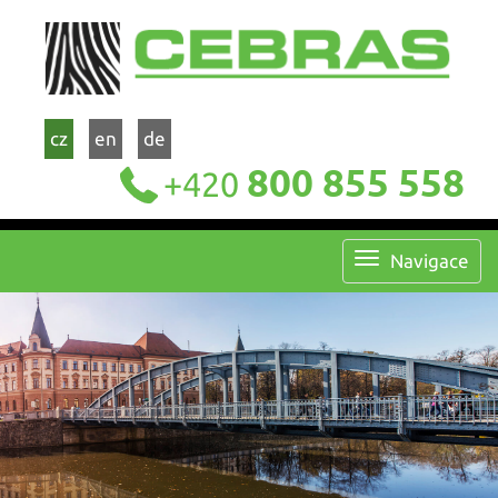
cz
en
de
800 855 558
+420
Navigace