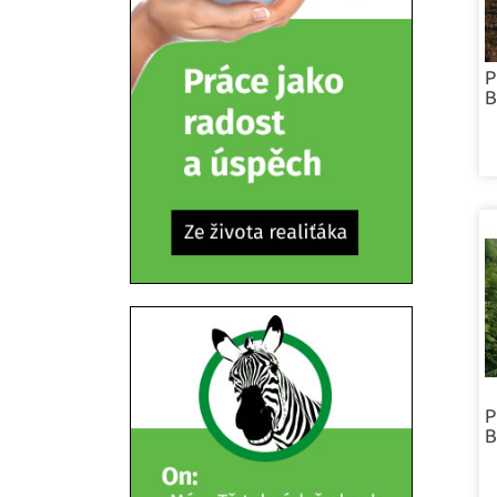
P
B
P
B