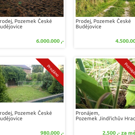
rodej, Pozemek
České
Prodej, Pozemek
České
udějovice
Budějovice
6.000.000 ,-
4.500.00
rodej, Pozemek
České
Pronájem,
udějovice
Pozemek
Jindřichův Hra
980.000 ,-
2.500 ,- za m