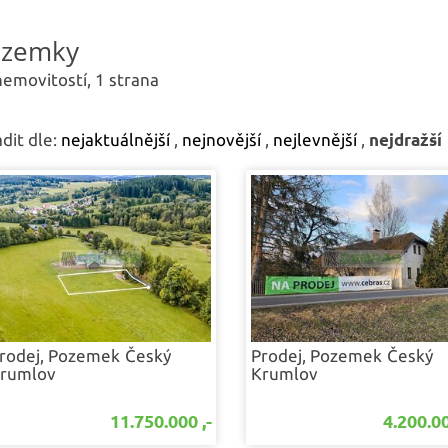
Najděte si vaše nové 
ozemky
nemovitostí, 1 strana
dit dle:
nejaktuálnější
,
nejnovější
,
nejlevnější
,
nejdražší
rodej, Pozemek
Český
Prodej, Pozemek
Český
rumlov
Krumlov
11.750.000 ,-
4.200.00