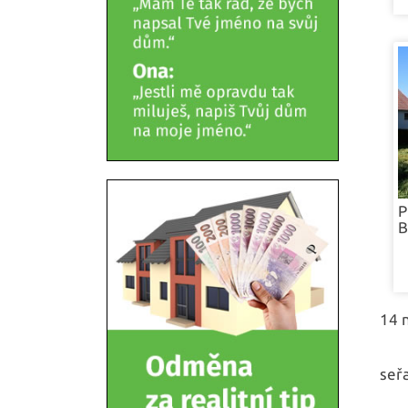
P
B
14 
seřa