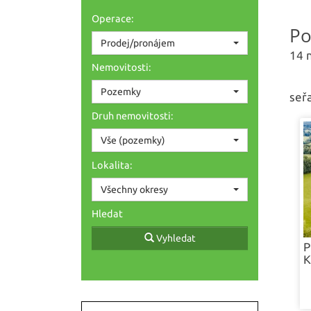
Operace:
P
Prodej/pronájem
14 
Nemovitosti:
Pozemky
seřa
Druh nemovitosti:
Vše (pozemky)
Lokalita:
Všechny okresy
Hledat
Vyhledat
P
K