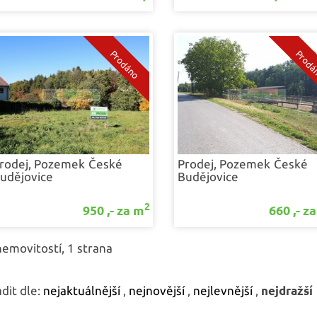
rodej, Pozemek
České
Prodej, Pozemek
České
udějovice
Budějovice
2
950 ,- za m
660 ,- z
nemovitostí, 1 strana
dit dle:
nejaktuálnější
,
nejnovější
,
nejlevnější
,
nejdražší