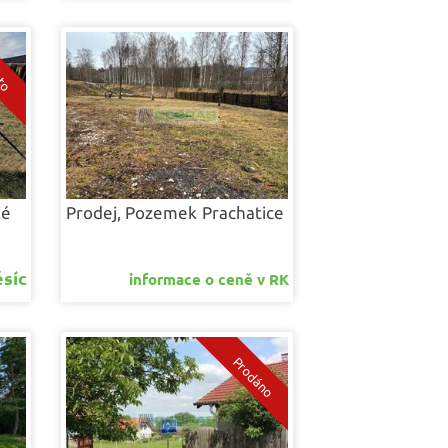
ké
Prodej, Pozemek
Prachatice
ěsíc
informace o ceně v RK