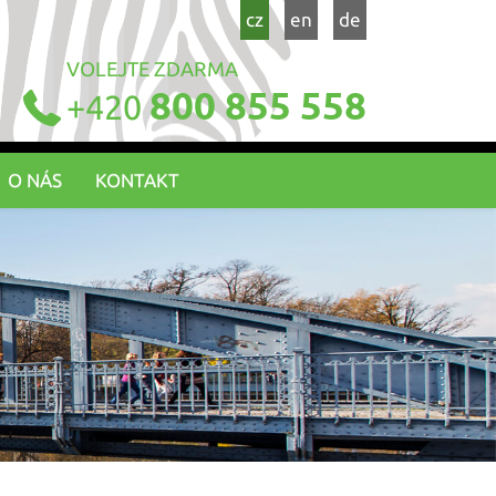
cz
en
de
VOLEJTE ZDARMA
800 855 558
+420
O NÁS
KONTAKT