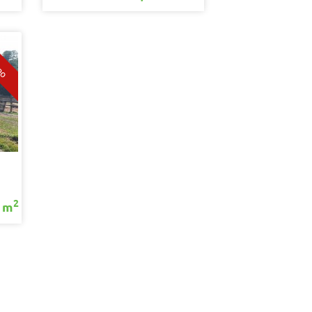
2
a m