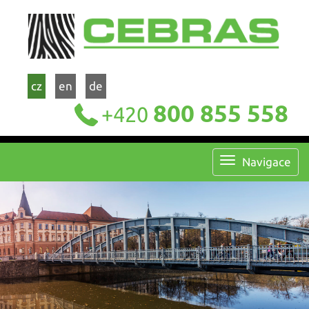
cz
en
de
800 855 558
+420
Navigace