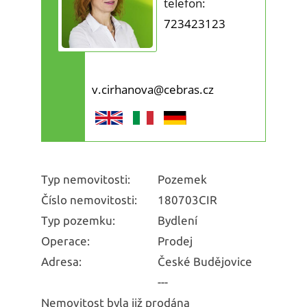
telefon:
723423123
v.cirhanova@cebras.cz
Typ nemovitosti:
Pozemek
Číslo nemovitosti:
180703CIR
Typ pozemku:
Bydlení
Operace:
Prodej
Adresa:
České Budějovice
---
Nemovitost byla již prodána