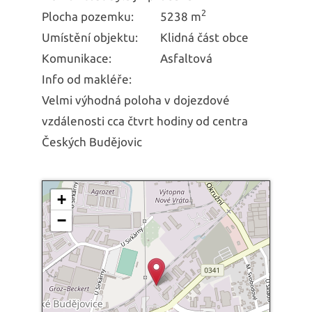
2
Plocha pozemku:
5238 m
Umístění objektu:
Klidná část obce
Komunikace:
Asfaltová
Info od makléře:
Velmi výhodná poloha v dojezdové
vzdálenosti cca čtvrt hodiny od centra
Českých Budějovic
+
−