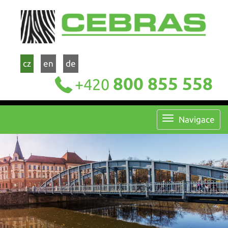
cz
en
de
800 855 558
+420
Navigace