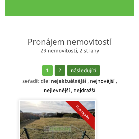
Pronájem nemovitostí
29 nemovitostí, 2 strany
1
2
následující
seřadit dle:
nejaktuálnější
,
nejnovější
,
nejlevnější
,
nejdražší