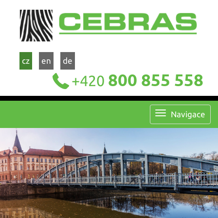
cz
en
de
800 855 558
+420
Navigace