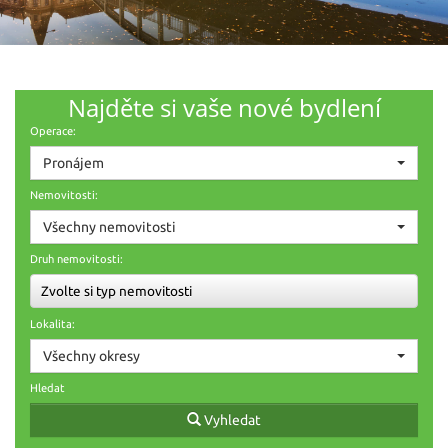
Najděte si vaše nové bydlení
Operace:
Pronájem
Nemovitosti:
Všechny nemovitosti
Druh nemovitosti:
Zvolte si typ nemovitosti
Lokalita:
Všechny okresy
Hledat
Vyhledat