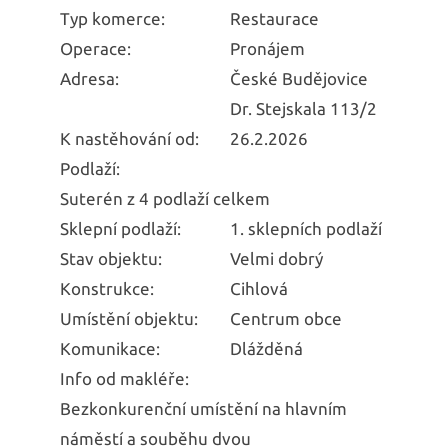
Typ komerce:
Restaurace
Operace:
Pronájem
Adresa:
České Budějovice
Dr. Stejskala 113/2
K nastěhování od:
26.2.2026
Podlaží:
Suterén z 4 podlaží celkem
Sklepní podlaží:
1. sklepních podlaží
Stav objektu:
Velmi dobrý
Konstrukce:
Cihlová
Umístění objektu:
Centrum obce
Komunikace:
Dlážděná
Info od makléře:
Bezkonkurenční umístění na hlavním
náměstí a souběhu dvou