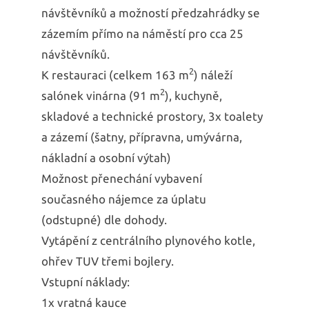
návštěvníků a možností předzahrádky se
zázemím přímo na náměstí pro cca 25
návštěvníků.
2
K restauraci (celkem 163 m
) náleží
2
salónek vinárna (91 m
), kuchyně,
skladové a technické prostory, 3x toalety
a zázemí (šatny, přípravna, umývárna,
nákladní a osobní výtah)
Možnost přenechání vybavení
současného nájemce za úplatu
(odstupné) dle dohody.
Vytápění z centrálního plynového kotle,
ohřev TUV třemi bojlery.
Vstupní náklady:
1x vratná kauce