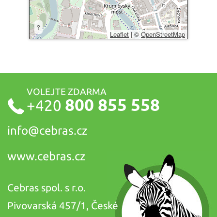
?
Leaflet
|
©
OpenStreetMap
VOLEJTE ZDARMA
800 855 558
+420
info@
cebras.cz
www.cebras.cz
Cebras spol. s r.o.
Pivovarská 457/1, České