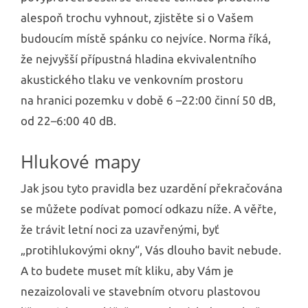
alespoň trochu vyhnout, zjistěte si o Vašem
budoucím místě spánku co nejvíce. Norma říká,
že nejvyšší přípustná hladina ekvivalentního
akustického tlaku ve venkovním prostoru
na hranici pozemku v době 6 –22:00 činní 50 dB,
od 22–6:00 40 dB.
Hlukové mapy
Jak jsou tyto pravidla bez uzardění překračována
se můžete podívat pomocí odkazu níže. A věřte,
že trávit letní noci za uzavřenými, byť
„protihlukovými okny“, Vás dlouho bavit nebude.
A to budete muset mít kliku, aby Vám je
nezaizolovali ve stavebním otvoru plastovou