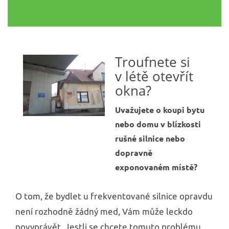
Troufnete si
v létě otevřít
okna?
Uvažujete o koupi bytu
nebo domu v blízkosti
rušné silnice nebo
dopravně
exponovaném místě?
O tom, že bydlet u frekventované silnice opravdu
není rozhodně žádný med, Vám může leckdo
povyprávět. Jestli se chcete tomuto problému