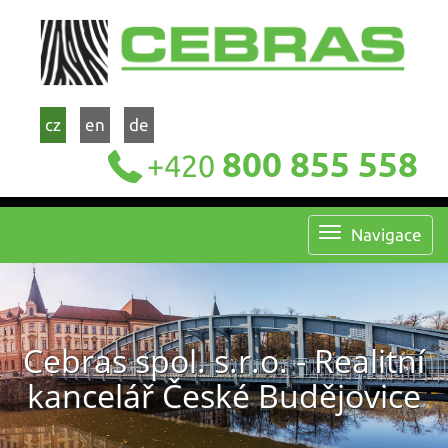
cz
en
de
800 855 558
+420
Navigace
Cebras spol. s.r.o. - Realitní
kancelář České Budějovice