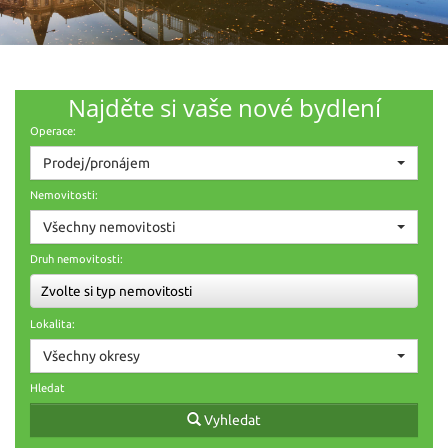
Najděte si vaše nové bydlení
Operace:
Prodej/pronájem
Nemovitosti:
Všechny nemovitosti
Druh nemovitosti:
Zvolte si typ nemovitosti
Lokalita:
Všechny okresy
Hledat
Vyhledat