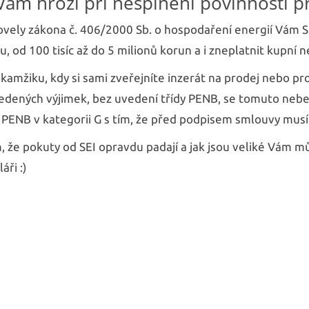
Vám hrozí při nesplnění povinnosti p
ovely zákona č. 406/2000 Sb. o hospodaření energií Vám S
u, od 100 tisíc až do 5 milionů korun a i zneplatnit kupní
okamžiku, kdy si sami zveřejníte inzerát na prodej nebo p
edených výjimek, bez uvedení třídy PENB, se tomuto nebe
 PENB v kategorii G s tím, že před podpisem smlouvy mus
, že pokuty od SEI opravdu padají a jak jsou veliké Vám m
áři :)