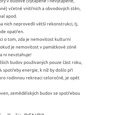
ory v budově (vytápěné i nevytápěné,
né) včetně vnitřních a obvodových stěn,
hal apod.
nich neprovedli větší rekonstrukci, tj.
ude opatřen.
ci o tom, zda je nemovitost kulturní
Pokud je nemovitost v památkové zóně
a ni nevztahuje!
dalších budov používaných pouze část roku,
 spotřeby energie, k níž by došlo při
ro rodinnou rekreaci celoročně, je opět
ozoven, zemědělských budov se spotřebou