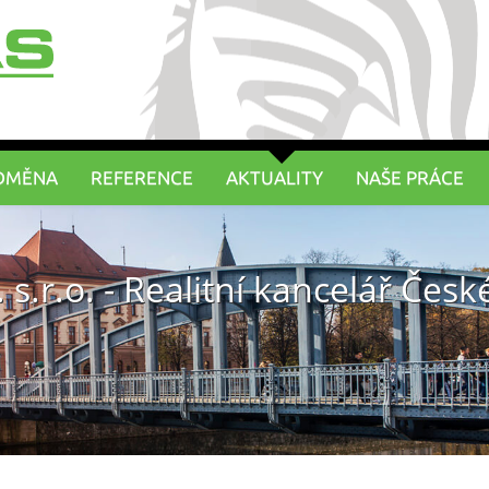
DMĚNA
REFERENCE
AKTUALITY
NAŠE PRÁCE
 s.r.o. - Realitní kancelář Čes