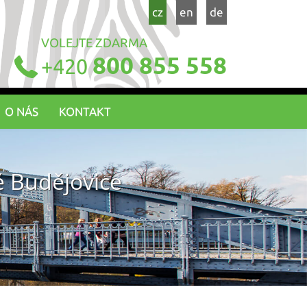
cz
en
de
VOLEJTE ZDARMA
800 855 558
+420
O NÁS
KONTAKT
ké Budějovice