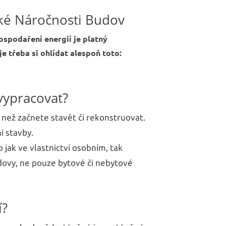
bydlení
ké Náročnosti Budov
ospodaření energií je platný
je třeba si ohlídat alespoň toto:
vypracovat?
 než začnete stavět či rekonstruovat.
í stavby.
 jak ve vlastnictví osobním, tak
dovy, ne pouze bytové či nebytové
í?