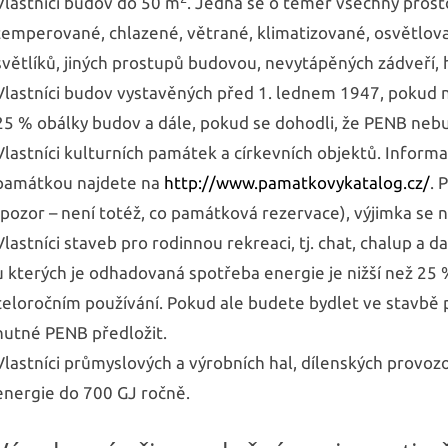
Vlastníci budov do 50 m
. Jedná se o téměř všechny prost
temperované, chlazené, větrané, klimatizované, osvětlova
světlíků, jiných prostupů budovou, nevytápěných zádveří, 
Vlastníci budov vystavěných před 1. lednem 1947, pokud na 
25 % obálky budov a dále, pokud se dohodli, že PENB neb
Vlastníci kulturních památek a církevních objektů. Informa
památkou najdete na
http://www.pamatkovykatalog.cz/
. 
(pozor – není totéž, co památková rezervace), výjimka se n
Vlastníci staveb pro rodinnou rekreaci, tj. chat, chalup a 
u kterých je odhadovaná spotřeba energie je nižší než 25 %
celoročním používání. Pokud ale budete bydlet ve stavbě p
nutné PENB předložit.
Vlastníci průmyslových a výrobních hal, dílenských prov
energie do 700 GJ ročně.