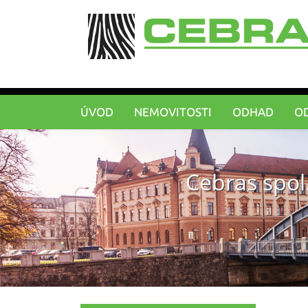
ÚVOD
NEMOVITOSTI
ODHAD
O
Cebras spol.