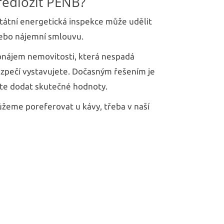
ředložit PENB?
tátní energetická inspekce může udělit
 nebo nájemní smlouvu.
ronájem nemovitosti, která nespadá
zpečí vystavujete. Dočasným řešením je
íte dodat skutečné hodnoty.
ůžeme poreferovat u kávy, třeba v naší