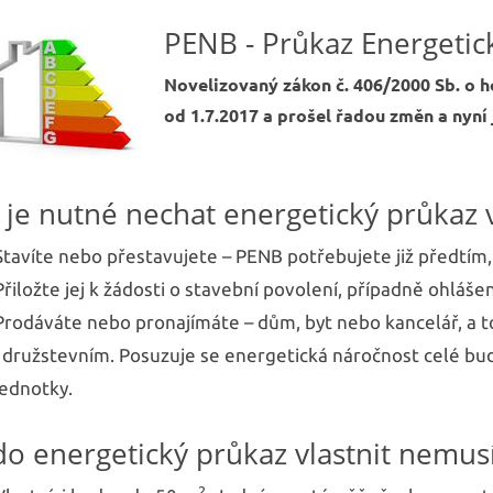
Najděte si vaše nové 
PENB - Průkaz Energetic
Novelizovaný zákon č. 406/2000 Sb. o h
od 1.7.2017 a pro­šel řadou změn a nyní 
 je nutné nechat energetický průkaz 
Stavíte nebo přestavujete – PENB potřebujete již předtím,
Přiložte jej k žádosti o stavební povolení, případně ohlášen
Prodáváte nebo pronajímáte – dům, byt nebo kancelář, a to
i družstevním. Posuzuje se energetická náročnost celé bu
jednotky.
do energetický průkaz vlastnit nemus
2