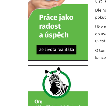
Co 
Dle n
pokut
Už v 
do uv
uvést
O tom
kancel