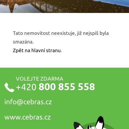
Tato nemovitost neexistuje, již nejspíš byla
smazána.
Zpět na hlavní stranu
.
VOLEJTE ZDARMA
800 855 558
+420
info@
cebras.cz
www.cebras.cz