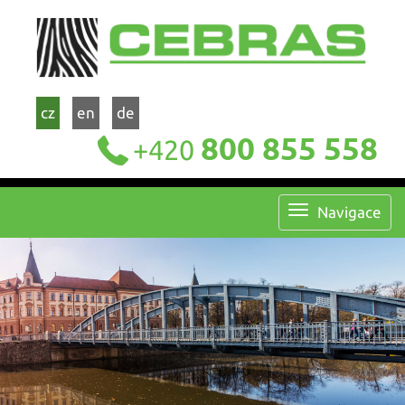
cz
en
de
800 855 558
+420
Navigace