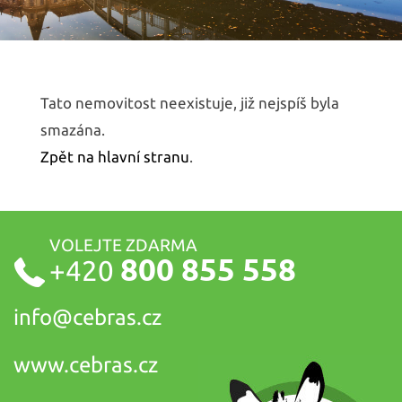
Tato nemovitost neexistuje, již nejspíš byla
smazána.
Zpět na hlavní stranu
.
VOLEJTE ZDARMA
800 855 558
+420
info@
cebras.cz
www.cebras.cz