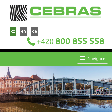
cz
en
de
800 855 558
+420
Navigace