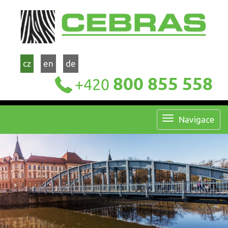
cz
en
de
800 855 558
+420
Navigace