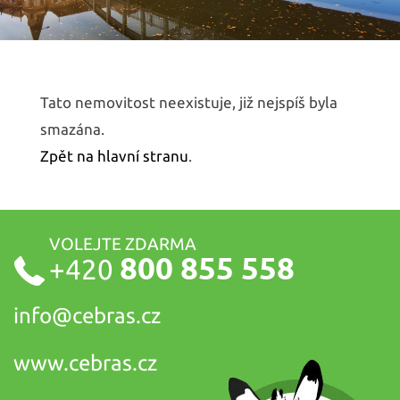
Tato nemovitost neexistuje, již nejspíš byla
smazána.
Zpět na hlavní stranu
.
VOLEJTE ZDARMA
800 855 558
+420
info@
cebras.cz
www.cebras.cz