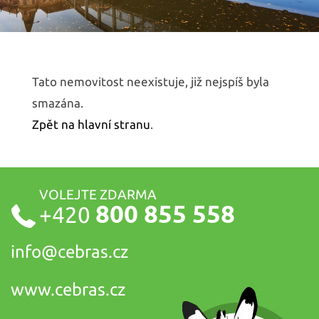
Tato nemovitost neexistuje, již nejspíš byla
smazána.
Zpět na hlavní stranu
.
VOLEJTE ZDARMA
800 855 558
+420
info@
cebras.cz
www.cebras.cz