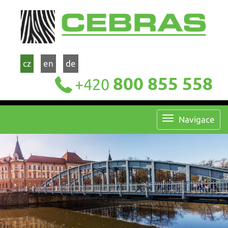
cz
en
de
800 855 558
+420
Navigace