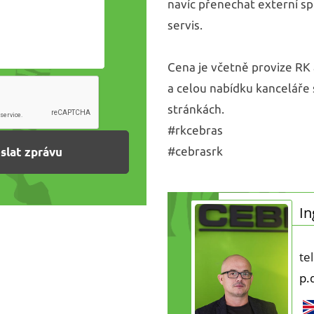
navíc přenechat externí spo
servis.
Cena je včetně provize RK 
a celou nabídku kanceláře
stránkách.
#rkcebras
#cebrasrk
In
te
p.