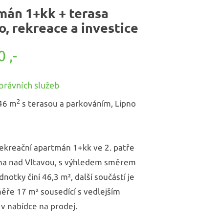
mán 1+kk + terasa
o, rekreace a investice
 ,-
právních služeb
2
46 m
s terasou a parkováním, Lipno
rekreační apartmán 1+kk ve 2. patře
ipna nad Vltavou, s výhledem směrem
notky činí 46,3 m², další součástí je
měře 17 m² sousedící s vedlejším
v nabídce na prodej.