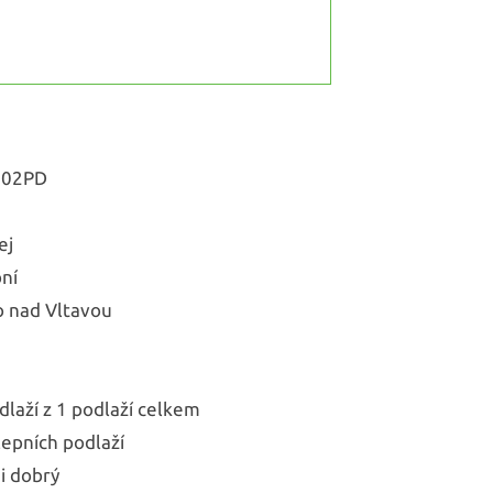
302PD
ej
ní
o nad Vltavou
dlaží z 1 podlaží celkem
lepních podlaží
i dobrý