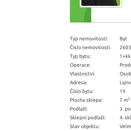
Typ nemovitosti:
Byt
Číslo nemovitosti:
260
Typ bytu:
1+kk
Operace:
Prod
Vlastnictví:
Osob
Adresa:
Lipn
Číslo bytu:
19
2
Plocha sklepa:
7 m
Podlaží:
3. po
Sklepní podlaží:
4. sk
Stav objektu:
Velm