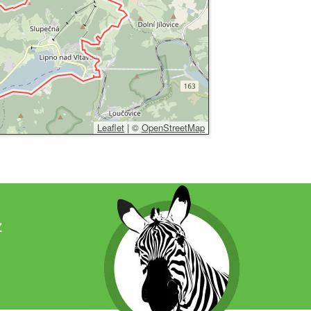
Leaflet
|
©
OpenStreetMap
z