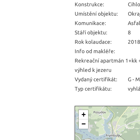
Konstrukce:
Cihl
Umístění objektu:
Okra
Komunikace:
Asfa
Stáří objektu:
8
Rok kolaudace:
201
Info od makléře:
Rekreační apartmán 1+kk + 
výhled k jezeru
Vydaný certifikát:
G - 
Typ certifikátu:
vyhl
+
−