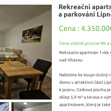
Rekreační apart
a parkování Lipn
4.350.000
Cena včetně provize RK a 
Rekreační apartmán 1+kk 
nad Vltavou
Nabízíme ke koupi útulný 
domu v atraktivní části L
k jezeru. Celková plocha jed
sklep 5,9 m² a terasa o vý
apartmánem, který je také 