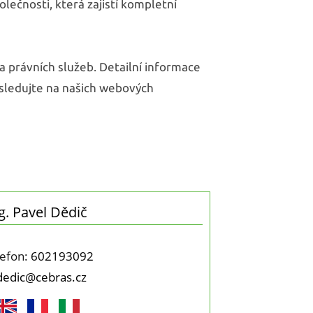
lečnosti, která zajistí kompletní
a právních služeb. Detailní informace
 sledujte na našich webových
g. Pavel Dědič
lefon:
602193092
dedic@cebras.cz