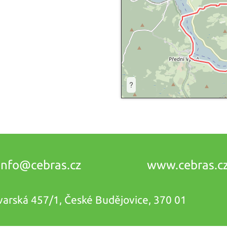
?
info@
cebras.cz
www.cebras.c
vovarská 457/1, České Budějovice, 370 01