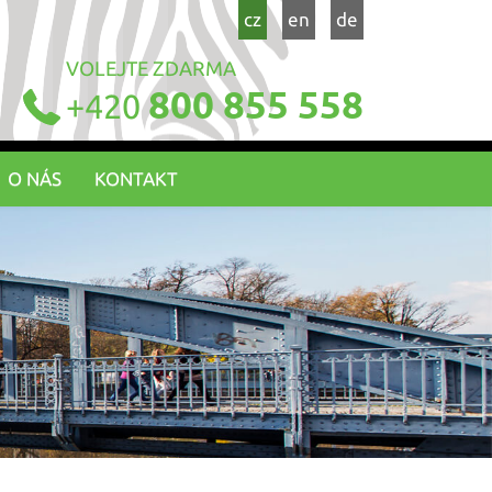
cz
en
de
VOLEJTE ZDARMA
800 855 558
+420
O NÁS
KONTAKT