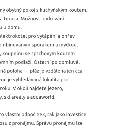
orný obytný pokoj s kuchyňským koutem,
a terasa. Možnost parkování
u u domu.
elektrokotel pro vytápění a ohřev
 kombinovaným sporákem a myčkou,
ě, koupelnu se sprchovým koutem
zemním podlaží. Ostatní po domluvě.
ná poloha — pláž je vzdálena jen cca
ou je vyhledávaná lokalita pro
roku. V okolí najdete jezero,
y, ski areály a aquaworld.
ro vlastní odpočinek, tak jako investice
osu z pronájmu. Správu pronájmu lze