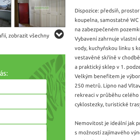
Dispozice: předsíň, prost
koupelna, samostatné WC 
na zabezpečeném pozemk
ií, zobrazit všechny
Vybavení zahrnuje vlastní 
vody, kuchyňskou linku s
vestavěné skříně v chodb
a praktický sklep v 1. pod
ás:
Velkým benefitem je výbor
250 metrů. Lipno nad Vltav
rekreaci v průběhu celého 
cyklostezky, turistické tras
Nemovitost je ideální jak p
s možností zajímavého výn