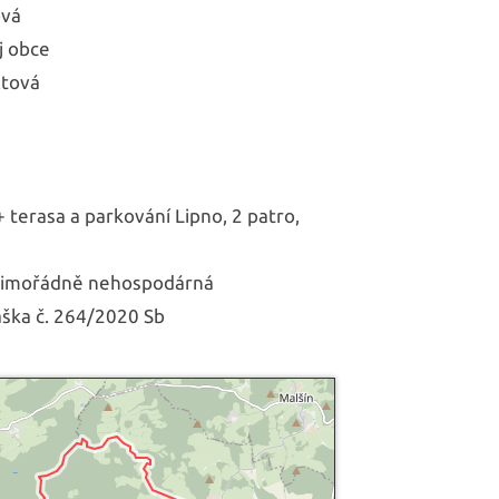
ová
j obce
ltová
8
terasa a parkování Lipno, 2 patro,
Mimořádně nehospodárná
áška č. 264/2020 Sb