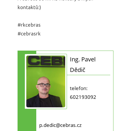
kontaktů:)
#rkcebras
#cebrasrk
Ing. Pavel
Dědič
telefon:
602193092
p.dedic@cebras.cz