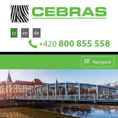
cz
en
de
800 855 558
+420
Navigace