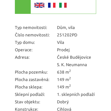
Typ nemovitosti:
Dům, vila
Číslo nemovitosti:
251202PD
Typ domu:
Vila
Operace:
Prodej
Adresa:
České Budějovice
S. K. Neumanna
2
Plocha pozemku:
638 m
2
Plocha zastavěná:
149 m
2
Plocha sklepa:
149 m
Sklepní podlaží:
1. sklepních podlaží
Stav objektu:
Dobrý
Konstrukce:
Cihlová