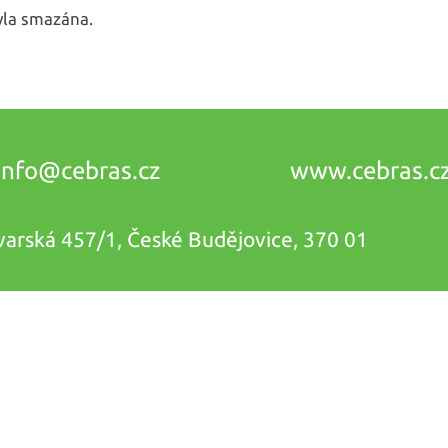
byla smazána.
info@
cebras.cz
www.cebras.c
vovarská 457/1, České Budějovice, 370 01