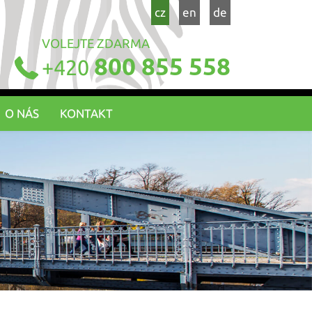
cz
en
de
VOLEJTE ZDARMA
800 855 558
+420
O NÁS
KONTAKT