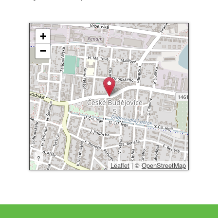
+
−
?
Leaflet
|
©
OpenStreetMap