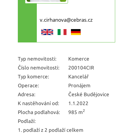
v.cirhanova@cebras.cz
Typ nemovitosti:
Komerce
Číslo nemovitosti:
200104CIR
Typ komerce:
Kancelář
Operace:
Pronájem
Adresa:
České Budějovice
K nastěhování od:
1.1.2022
2
Plocha podlahová:
985 m
Podlaží:
1. podlaží z 2 podlaží celkem