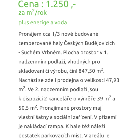
1.250 ,-
2
za m
/rok
plus enerige a voda
Pronájem cca 1/3 nově budované
temperované haly Českých Budějovicích
- Suchém Vrbném. Plocha prostor v 1.
nadzemním podlaží, vhodných pro
2
skladovaní či výrobu, činí 847,50 m
.
Nachází se zde i prodejna o velikosti 47,93
2
m
. Ve 2. nadzemním podlaží jsou
2
k dispozici 2 kanceláře o výměře 39 m
a
2
50,5 m
. Pronajímané prostory mají
vlastní šatny a sociální zařízení. V přízemí
je nakládací rampa. K hale též náleží
dostatek parkovacích míst. V areálu je