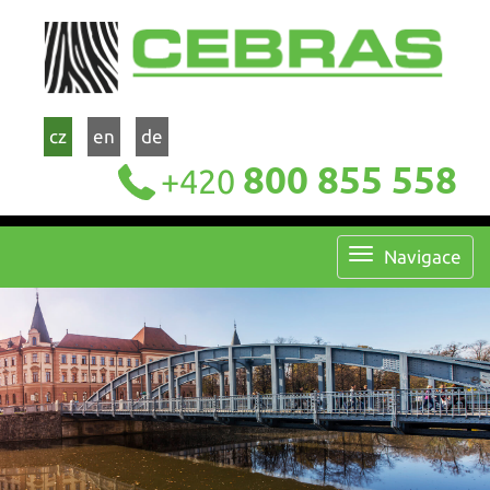
cz
en
de
800 855 558
+420
Navigace