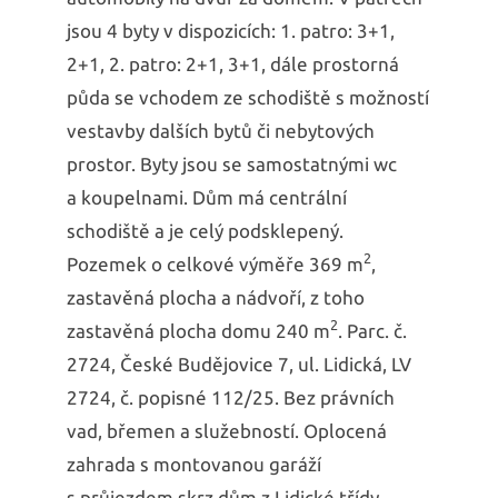
jsou 4 byty v dispozicích: 1. patro: 3+1,
2+1, 2. patro: 2+1, 3+1, dále prostorná
půda se vchodem ze schodiště s možností
vestavby dalších bytů či nebytových
prostor. Byty jsou se samostatnými wc
a koupelnami. Dům má centrální
schodiště a je celý podsklepený.
2
Pozemek o celkové výměře 369 m
,
zastavěná plocha a nádvoří, z toho
2
zastavěná plocha domu 240 m
. Parc. č.
2724, České Budějovice 7, ul. Lidická, LV
2724, č. popisné 112/25. Bez právních
vad, břemen a služebností. Oplocená
zahrada s montovanou garáží
s průjezdem skrz dům z Lidické třídy,