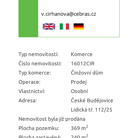
v.cirhanova@cebras.cz
Typ nemovitosti:
Komerce
Číslo nemovitosti:
16012CIR
Typ komerce:
Činžovní dům
Operace:
Prodej
Vlastnictví:
Osobní
Adresa:
České Budějovice
Lidická tř. 112/25
Nemovitost byla již prodána
2
Plocha pozemku:
369 m
2
Plocha zastavěná:
240 m