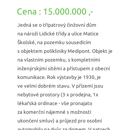
15.000.000 ,-
Jedná se o třípatrový činžovní dům
na nároží Lidické třídy a ulice Matice
Školské, na pozemku sousedícím
s objektem polikliniky Medipont. Objekt je
na vlastním pozemku, s kompletními
inženýrskými sítěmi a přístupem z obecní
komunikace. Rok výstavby je 1930, je
ve velmi dobrém stavu. V přízemí jsou
nebytové prostory (3 x prodejna, 1x
lékařská ordinace - vše pronajato
za komerční nájemné s možností
ukončení smluv) a průjezd pro osobní
automobily na dvůr za domem. V patrech