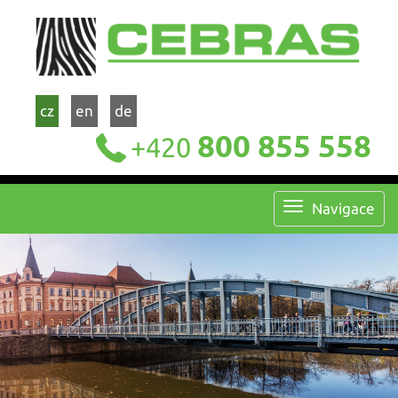
cz
en
de
800 855 558
+420
Navigace