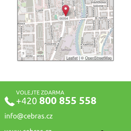
?
Leaflet
|
©
OpenStreetMap
VOLEJTE ZDARMA
800 855 558
+420
info@
cebras.cz