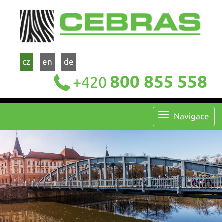
cz
en
de
800 855 558
+420
Navigace