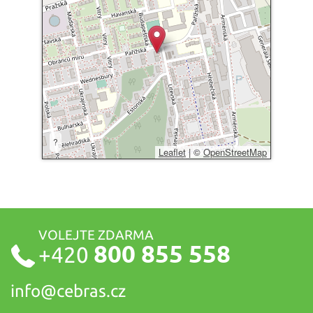
?
Leaflet
|
©
OpenStreetMap
VOLEJTE ZDARMA
800 855 558
+420
info@
cebras.cz