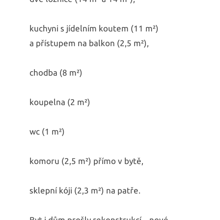
kuchyni s jídelním koutem (11 m²)
a přístupem na balkon (2,5 m²),
chodba (8 m²)
koupelna (2 m²)
wc (1 m²)
komoru (2,5 m²) přímo v bytě,
sklepní kóji (2,3 m²) na patře.
Byt i dům prošly rekonstrukcí – nové