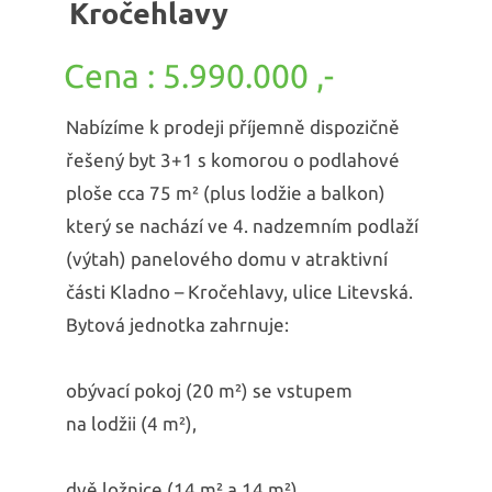
Kročehlavy
5.990.000 ,-
Nabízíme k prodeji příjemně dispozičně
řešený byt 3+1 s komorou o podlahové
ploše cca 75 m² (plus lodžie a balkon)
který se nachází ve 4. nadzemním podlaží
(výtah) panelového domu v atraktivní
části Kladno – Kročehlavy, ulice Litevská.
Bytová jednotka zahrnuje:
obývací pokoj (20 m²) se vstupem
na lodžii (4 m²),
dvě ložnice (14 m² a 14 m²),