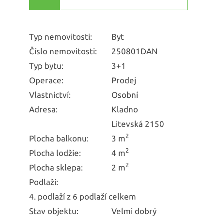
Typ nemovitosti:
Byt
Číslo nemovitosti:
250801DAN
Typ bytu:
3+1
Operace:
Prodej
Vlastnictví:
Osobní
Adresa:
Kladno
Litevská 2150
2
Plocha balkonu:
3 m
2
Plocha lodžie:
4 m
2
Plocha sklepa:
2 m
Podlaží:
4. podlaží z 6 podlaží celkem
Stav objektu:
Velmi dobrý