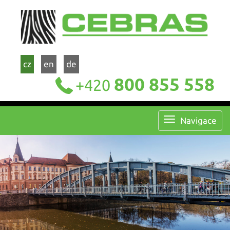
cz
en
de
800 855 558
+420
Navigace