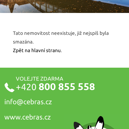
Tato nemovitost neexistuje, již nejspíš byla
smazána.
Zpět na hlavní stranu
.
VOLEJTE ZDARMA
800 855 558
+420
info@
cebras.cz
www.cebras.cz