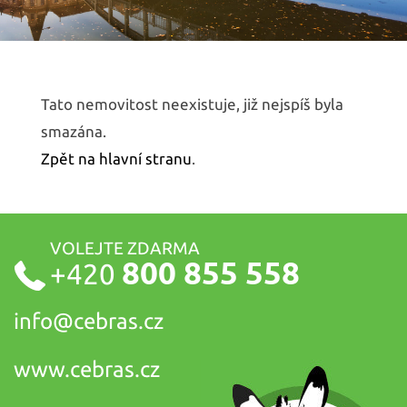
Tato nemovitost neexistuje, již nejspíš byla
smazána.
Zpět na hlavní stranu
.
VOLEJTE ZDARMA
800 855 558
+420
info@
cebras.cz
www.cebras.cz