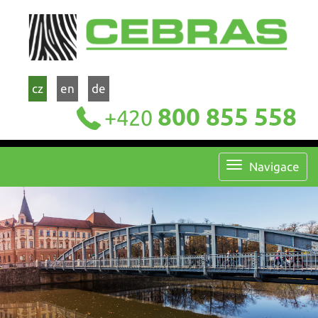
cz
en
de
800 855 558
+420
Navigace