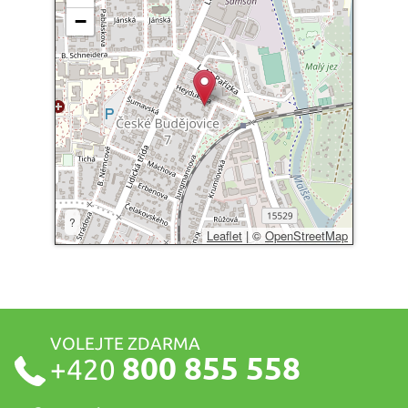
−
?
Leaflet
|
©
OpenStreetMap
VOLEJTE ZDARMA
800 855 558
+420