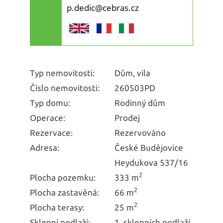
p.dedic@cebras.cz
Typ nemovitosti:
Dům, vila
Číslo nemovitosti:
260503PD
Typ domu:
Rodinný dům
Operace:
Prodej
Rezervace:
Rezervováno
Adresa:
České Budějovice
Heydukova 537/16
2
Plocha pozemku:
333 m
2
Plocha zastavěná:
66 m
2
Plocha terasy:
25 m
Sklepní podlaží:
1. sklepních podlaží