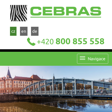
cz
en
de
800 855 558
+420
Navigace