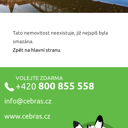
Tato nemovitost neexistuje, již nejspíš byla
smazána.
Zpět na hlavní stranu
.
VOLEJTE ZDARMA
800 855 558
+420
info@
cebras.cz
www.cebras.cz