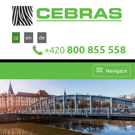
cz
en
de
800 855 558
+420
Navigace