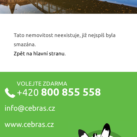
Tato nemovitost neexistuje, již nejspíš byla
smazána.
Zpět na hlavní stranu
.
VOLEJTE ZDARMA
800 855 558
+420
info@
cebras.cz
www.cebras.cz