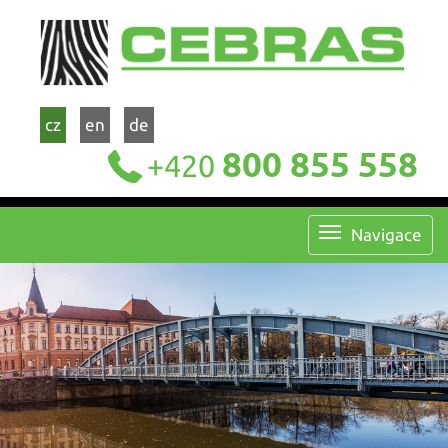
cz
en
de
800 855 558
+420
Navigace