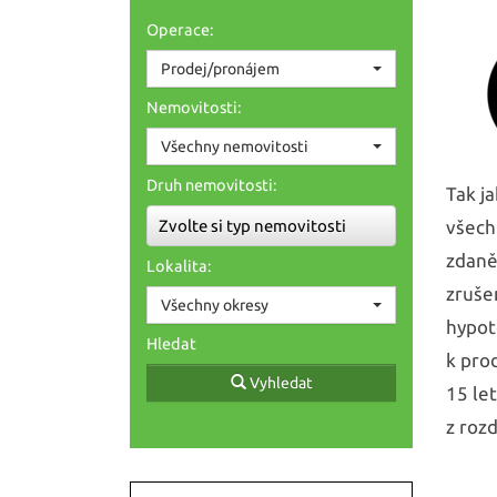
Operace:
Prodej/pronájem
Nemovitosti:
Všechny nemovitosti
Druh nemovitosti:
Tak j
Zvolte si typ nemovitosti
všech
zdaně
Lokalita:
zruše
Všechny okresy
hypot
Hledat
k pro
Vyhledat
15 let
z rozd