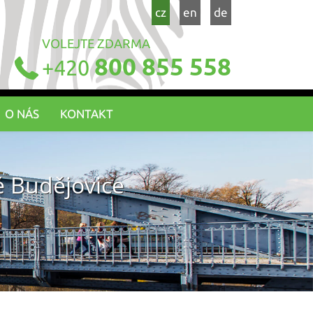
cz
en
de
VOLEJTE ZDARMA
800 855 558
+420
O NÁS
KONTAKT
ké Budějovice