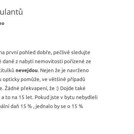
bydlení
kulantů
mo
 na první pohled dobře, pečlivě sledujte
é daně z nabytí nemovitosti pořízené ze
titulků
nevejdou
. Nejen že je navrženo
u opticky pomůže, ve většině případů
. Žádné překvapení, že :) Dojde také
a to na 15 let. Pokud jste v bytu nebydleli
tuální daň 15 % , jednalo by se o 15 %