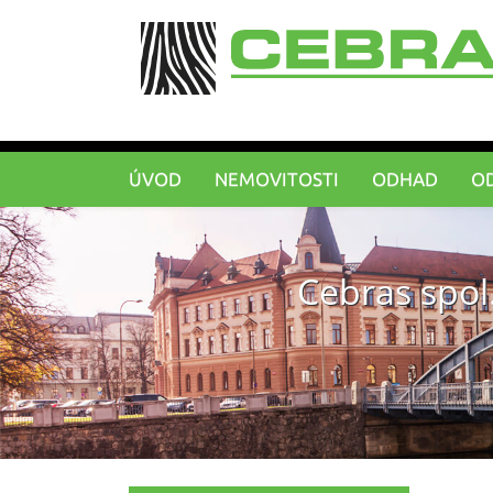
ÚVOD
NEMOVITOSTI
ODHAD
O
Cebras spol.