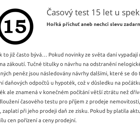
Najděte si vaše nové 
Časový test 15 let u spe
Hořká příchuť aneb nechci slevu zadar
ak to již často bývá… Pokud novinky ze světa daní vypadají
na zákoutí. Tučné titulky o návrhu na odstranění nelogick
ných peněz jsou následovány návrhy dalšími, které se do 
ní daňových odpočtů u hypoték, což v důsledku na počátk
ék ale znamená v konečném počítání větší ztrátu než dříve
dloužení časového testu pro příjem z prodeje nemovitosti, 
, zaplatí při jeho prodeji daň ze zisku. Pokud by platila ak
ílu cen pořízení a ceny prodejní.