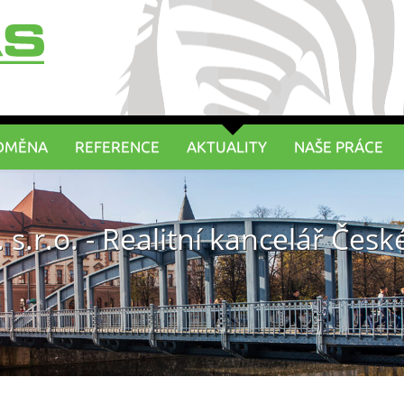
DMĚNA
REFERENCE
AKTUALITY
NAŠE PRÁCE
 s.r.o. - Realitní kancelář Čes