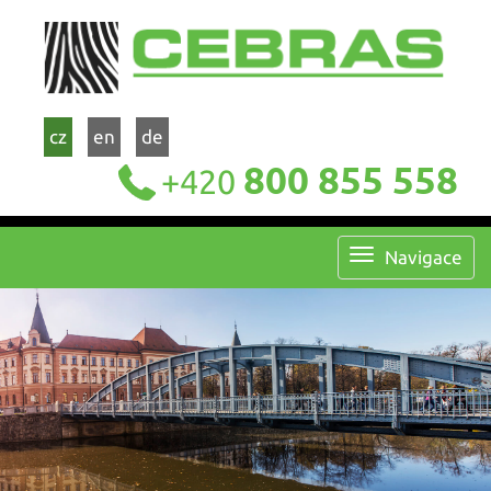
cz
en
de
800 855 558
+420
Navigace