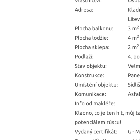
Vlastnictví:
Osob
Adresa:
Klad
Lite
2
Plocha balkonu:
3 m
2
Plocha lodžie:
4 m
2
Plocha sklepa:
2 m
Podlaží:
4. po
Stav objektu:
Velm
Konstrukce:
Pane
Umístění objektu:
Sídli
Komunikace:
Asfa
Info od makléře:
Kladno, to je ten hit, můj t
potenciálem růstu!
Vydaný certifikát:
G - 