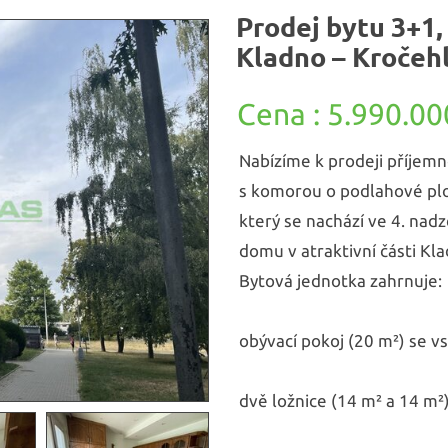
Prodej bytu 3+1, 
Kladno – Kročeh
5.990.000
Nabízíme k prodeji příjemn
s komorou o podlahové ploš
který se nachází ve 4. na
domu v atraktivní části Kla
Bytová jednotka zahrnuje:
obývací pokoj (20 m²) se vs
dvě ložnice (14 m² a 14 m²)