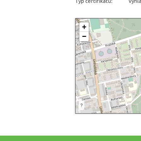
Typ certifikátu:
vyhl
+
−
?