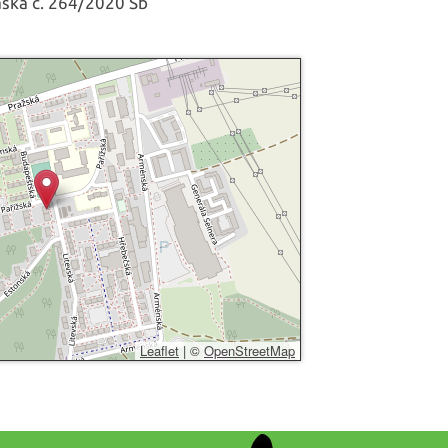
áška č. 264/2020 Sb
Leaflet
|
©
OpenStreetMap