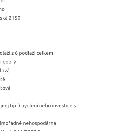
ní
no
vská 2150
dlaží z 6 podlaží celkem
i dobrý
lová
ště
ltová
ajnej tip :) bydlení nebo investice s
Mimořádně nehospodárná