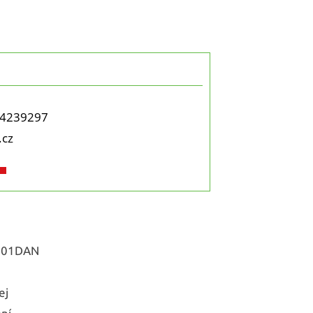
4239297
.cz
801DAN
ej