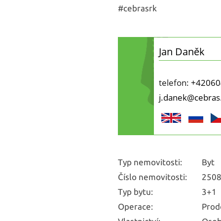
#cebrasrk
Jan Daněk
telefon:
+42060
j.danek@cebras
Typ nemovitosti:
Byt
Číslo nemovitosti:
250
Typ bytu:
3+1
Operace:
Prod