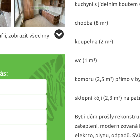
kuchyni s jídelním koutem 
chodba (8 m²)
ií, zobrazit všechny
koupelna (2 m²)
wc (1 m²)
ás:
komoru (2,5 m²) přímo v by
sklepní kóji (2,3 m²) na pat
Byt i dům prošly rekonstruk
zateplení, modernizovaná 
elektro, plynu, odpadů. SV