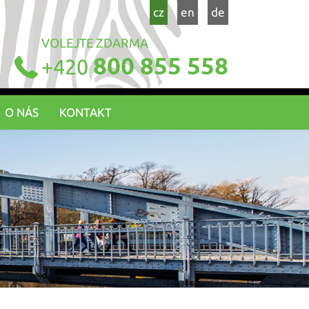
cz
en
de
VOLEJTE ZDARMA
800 855 558
+420
O NÁS
KONTAKT