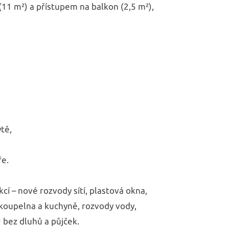
(11 m²) a přístupem na balkon (2,5 m²),
tě,
ře.
cí – nové rozvody sítí, plastová okna,
koupelna a kuchyně, rozvody vody,
J bez dluhů a půjček.