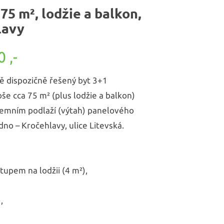
75 m², lodžie a balkon,
lavy
 ,-
ě dispozičně řešený byt 3+1
e cca 75 m² (plus lodžie a balkon)
dzemním podlaží (výtah) panelového
dno – Kročehlavy, ulice Litevská.
tupem na lodžii (4 m²),
,